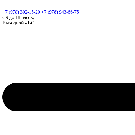
+7 (978)
302-15-20
+7 (978)
943-66-75
с 9 до 18 часов,
Выходной - ВС