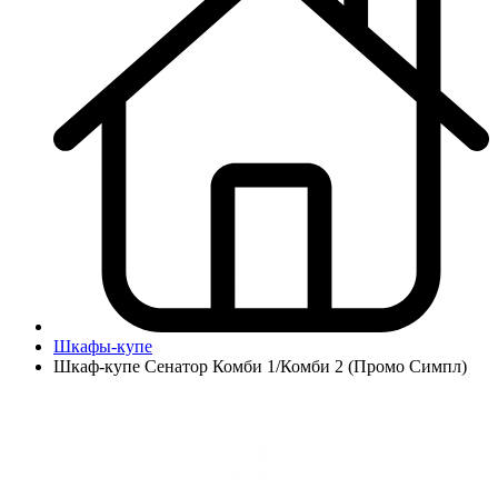
Шкафы-купе
Шкаф-купе Сенатор Комби 1/Комби 2 (Промо Симпл)